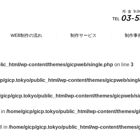
WEB制作の流れ
制作サービス
制作事
blic_html/wp-content/themes/gicpweb/single.php
on line
3
p/gicp.tokyo/public_html/wp-content/themes/gicpweb/singl
gicp/gicp.tokyo/public_html/wp-content/themes/gicpweb/si
 in
/home/gicp/gicp.tokyo/public_html/wp-content/themes/g
ll in
/home/gicp/gicp.tokyo/public_html/wp-content/themes/