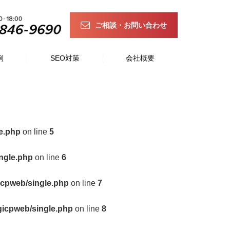
ご相談・お問い合わせ
例
SEO対策
会社概要
e.php
on line
5
ngle.php
on line
6
icpweb/single.php
on line
7
gicpweb/single.php
on line
8