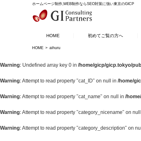
ホームページ制作,WEB制作ならSEO対策に強い東京のGICP
HOME
初めてご覧の方へ
HOME
aihuru
Warning
: Undefined array key 0 in
/home/gicp/gicp.tokyo/pu
Warning
: Attempt to read property "cat_ID" on null in
/home/gic
Warning
: Attempt to read property "cat_name" on null in
/home/
Warning
: Attempt to read property "category_nicename" on null
Warning
: Attempt to read property "category_description" on nu