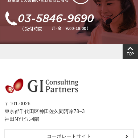
〒101-0026
東京都千代田区神田佐久間河岸78−3
神田NYビル4階
コーポレートサイト